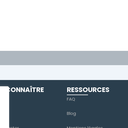
S CONNAÎTRE
RESSOURCES
tudio
FAQ
pe
Blog
ontacter
Mentions légales