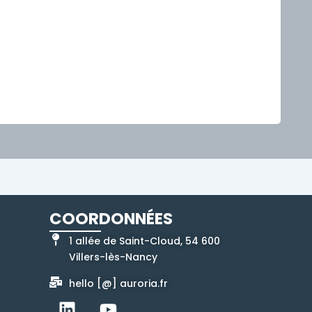
COORDONNÉES
1 allée de Saint-Cloud, 54 600
Villers-lès-Nancy
hello [@] auroria.fr
L
Y